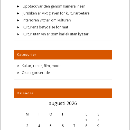
Upptäck världen genom kameralinsen
Juridiken är viktig även för kulturarbetare
Interiören vittnar om kulturen
Kulturens betydelse för mat
Kultur utan vin är som kärlek utan kyssar
Kategorier
Kultur, resor, film, mode
Okategoriserade
Kalender
augusti 2026
M
T
O
T
F
L
S
1
2
3
4
5
6
7
8
9