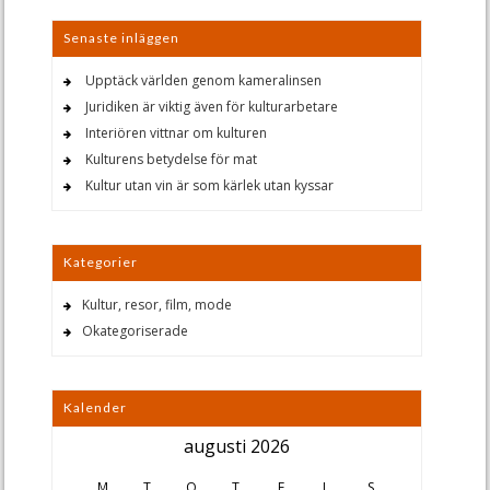
Senaste inläggen
Upptäck världen genom kameralinsen
Juridiken är viktig även för kulturarbetare
Interiören vittnar om kulturen
Kulturens betydelse för mat
Kultur utan vin är som kärlek utan kyssar
Kategorier
Kultur, resor, film, mode
Okategoriserade
Kalender
augusti 2026
M
T
O
T
F
L
S